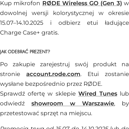
Kup mikrofon
RØDE Wireless GO (Gen 3)
dowolnej wersji kolorystycznej w okresie
15.07–14.10.2025 i odbierz etui ładujące
Charge Case+ gratis.
JAK ODEBRAĆ PREZENT?
Po zakupie zarejestruj swój produkt na
stronie
account.rode.com
. Etui zostanie
wysłane bezpośrednio przez RØDE.
Sprawdź ofertę w sklepie
Wired Tunes
lu
odwiedź
showroom w Warszawie
, by
przetestować sprzęt na miejscu.
Promocja trwa od 15.07 do 14.10.2025 lub do