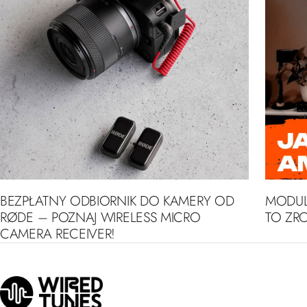
BEZPŁATNY ODBIORNIK DO KAMERY OD
MODUL
RØDE – POZNAJ WIRELESS MICRO
TO ZRO
CAMERA RECEIVER!