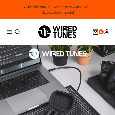
Przejdź
Odwiedź nasz Show Room w Warszawie.
do
Zobacz lokalizację!
treści
0