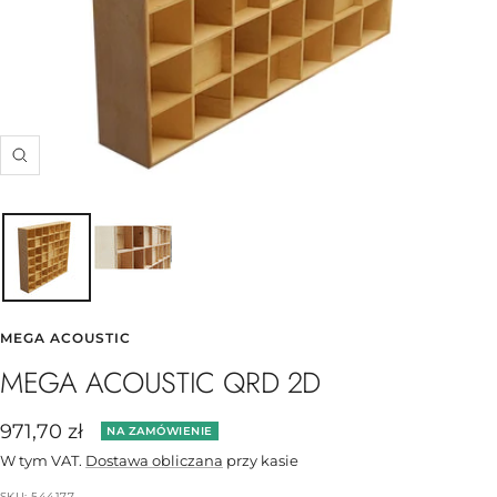
Powiększ
MEGA ACOUSTIC
MEGA ACOUSTIC QRD 2D
Cena
971,70 zł
NA ZAMÓWIENIE
obniżona
W tym VAT.
Dostawa obliczana
przy kasie
SKU:
544177