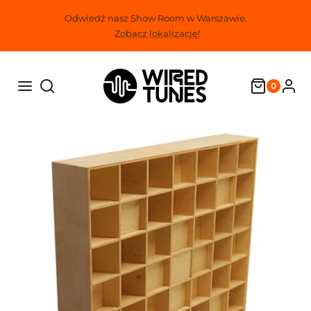
Przejdź
Odwiedź nasz Show Room w Warszawie.
do
Zobacz lokalizację!
treści
0