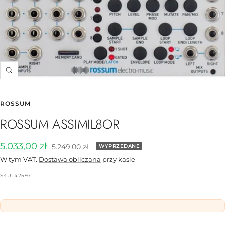
Powiększ
ROSSUM
ROSSUM ASSIMIL8OR
Cena
5.033,00 zł
Cena
5.249,00 zł
WYPRZEDANE
normalna
obniżona
W tym VAT.
Dostawa obliczana
przy kasie
SKU:
42597