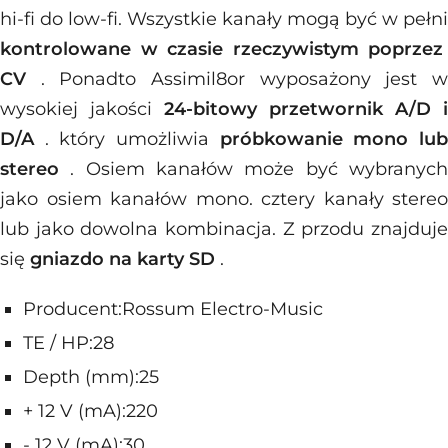
hi-fi do low-fi. Wszystkie kanały mogą być w pełni
kontrolowane w czasie rzeczywistym poprzez
CV
. Ponadto Assimil8or wyposażony jest 
wysokiej jakości
24-bitowy przetwornik A/D i
D/A
. który umożliwia
próbkowanie mono lu
stereo
. Osiem kanałów może być wybranyc
jako osiem kanałów mono. cztery kanały stereo
lub jako dowolna kombinacja. Z przodu znajduje
się
gniazdo na karty SD
.
Producent:Rossum Electro-Music
TE / HP:28
Depth (mm):25
+ 12 V (mA):220
- 12 V (mA):30