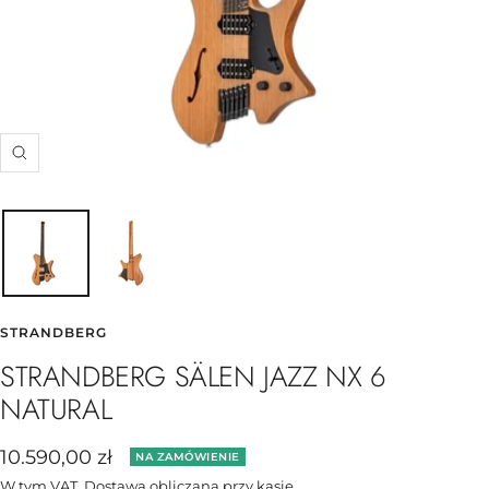
Powiększ
STRANDBERG
STRANDBERG SÄLEN JAZZ NX 6
NATURAL
Cena
10.590,00 zł
NA ZAMÓWIENIE
obniżona
W tym VAT.
Dostawa obliczana
przy kasie