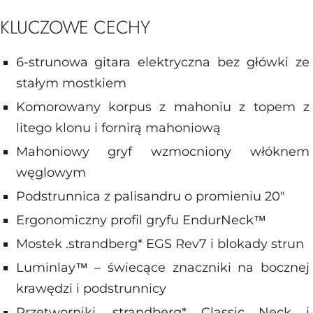
KLUCZOWE CECHY
6-strunowa gitara elektryczna bez główki ze
stałym mostkiem
Komorowany korpus z mahoniu z topem z
litego klonu i fornirą mahoniową
Mahoniowy gryf wzmocniony włóknem
węglowym
Podstrunnica z palisandru o promieniu 20"
Ergonomiczny profil gryfu EndurNeck™
Mostek .strandberg* EGS Rev7 i blokady strun
Luminlay™ – świecące znaczniki na bocznej
krawędzi i podstrunnicy
Przetworniki .strandberg* Classic Neck i