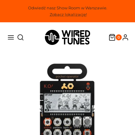
Przejdź
Odwiedź nasz Show Room w Warszawie.
do
Zobacz lokalizację!
treści
0