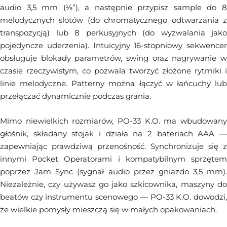
audio 3,5 mm (⅛”), a następnie przypisz sample do 8
melodycznych slotów (do chromatycznego odtwarzania z
transpozycją) lub 8 perkusyjnych (do wyzwalania jako
pojedyncze uderzenia). Intuicyjny 16-stopniowy sekwencer
obsługuje blokady parametrów, swing oraz nagrywanie w
czasie rzeczywistym, co pozwala tworzyć złożone rytmiki i
linie melodyczne. Patterny można łączyć w łańcuchy lub
przełączać dynamicznie podczas grania.
Mimo niewielkich rozmiarów, PO-33 K.O. ma wbudowany
głośnik, składany stojak i działa na 2 bateriach AAA —
zapewniając prawdziwą przenośność. Synchronizuje się z
innymi Pocket Operatorami i kompatybilnym sprzętem
poprzez Jam Sync (sygnał audio przez gniazdo 3,5 mm).
Niezależnie, czy używasz go jako szkicownika, maszyny do
beatów czy instrumentu scenowego — PO-33 K.O. dowodzi,
że wielkie pomysły mieszczą się w małych opakowaniach.