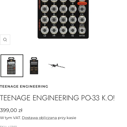
Powiększ
TEENAGE ENGINEERING
TEENAGE ENGINEERING PO-33 K.O!
Cena
399,00 zł
obniżona
W tym VAT.
Dostawa obliczana
przy kasie
SKU:
41360